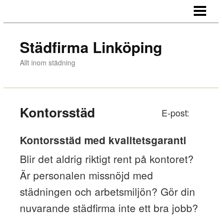
HEM
HEMSTÄD
Städfirma Linköping
FLYTTSTÄDNING
Allt inom städning
MJÖLBY / MOTALA
KONTORSSTÄD
Kontorsstäd
E-post:
FÖNSTERPUTS
KONTAKT
Kontorsstäd med kvalitetsgaranti
Blir det aldrig riktigt rent på kontoret?
Är personalen missnöjd med
städningen och arbetsmiljön? Gör din
nuvarande städfirma inte ett bra jobb?